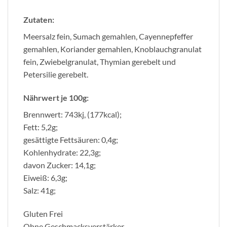
Zutaten:
Meersalz fein, Sumach gemahlen, Cayennepfeffer
gemahlen, Koriander gemahlen, Knoblauchgranulat
fein, Zwiebelgranulat, Thymian gerebelt und
Petersilie gerebelt.
Nährwert je 100g:
Brennwert: 743kj, (177kcal);
Fett: 5,2g;
gesättigte Fettsäuren: 0,4g;
Kohlenhydrate: 22,3g;
davon Zucker: 14,1g;
Eiweiß: 6,3g;
Salz: 41g;
Gluten Frei
Ohne Geschmacksverstärker