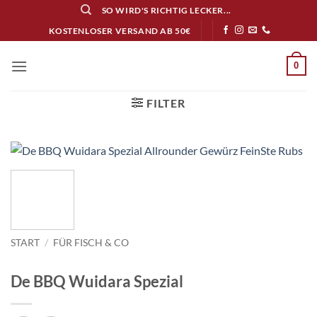
Zum
SO WIRD'S RICHTIG LECKER...
Inhalt
KOSTENLOSER VERSAND AB 50€
springen
0
FILTER
START
/
FÜR FISCH & CO
De BBQ Wuidara Spezial