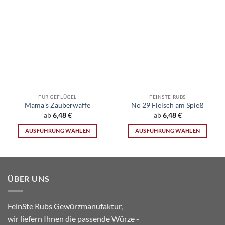
FÜR GEFLÜGEL
FEINSTE RUBS
Mama’s Zauberwaffe
No 29 Fleisch am Spieß
ab
6,48
€
ab
6,48
€
AUSFÜHRUNG WÄHLEN
AUSFÜHRUNG WÄHLEN
Dieses
Dieses
Produkt
Produkt
weist
weist
mehrere
mehrere
ÜBER UNS
Varianten
Varianten
auf.
auf.
Die
Die
FeinSte Rubs Gewürzmanufaktur,
Optionen
Optionen
wir liefern Ihnen die passende Würze -