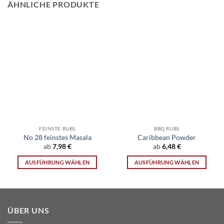
ÄHNLICHE PRODUKTE
FEINSTE RUBS
BBQ RUBS
No 28 feinstes Masala
Caribbean Powder
ab
7,98
€
ab
6,48
€
AUSFÜHRUNG WÄHLEN
AUSFÜHRUNG WÄHLEN
Dieses
Dieses
Produkt
Produkt
weist
weist
mehrere
mehrere
ÜBER UNS
Varianten
Varianten