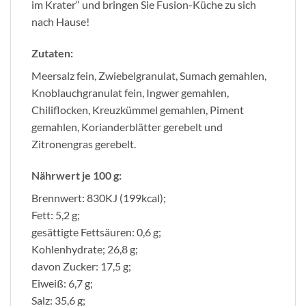
im Krater“ und bringen Sie Fusion-Küche zu sich
nach Hause!
Zutaten:
Meersalz fein, Zwiebelgranulat, Sumach gemahlen,
Knoblauchgranulat fein, Ingwer gemahlen,
Chiliflocken, Kreuzkümmel gemahlen, Piment
gemahlen, Korianderblätter gerebelt und
Zitronengras gerebelt.
Nährwert je 100 g:
Brennwert: 830KJ (199kcal);
Fett: 5,2 g;
gesättigte Fettsäuren: 0,6 g;
Kohlenhydrate; 26,8 g;
davon Zucker: 17,5 g;
Eiweiß: 6,7 g;
Salz: 35,6 g;