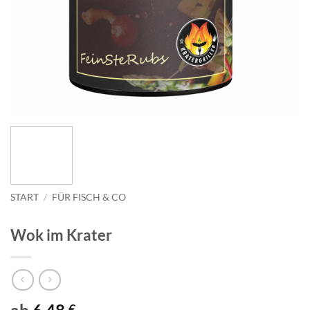
START
/
FÜR FISCH & CO
Wok im Krater
€