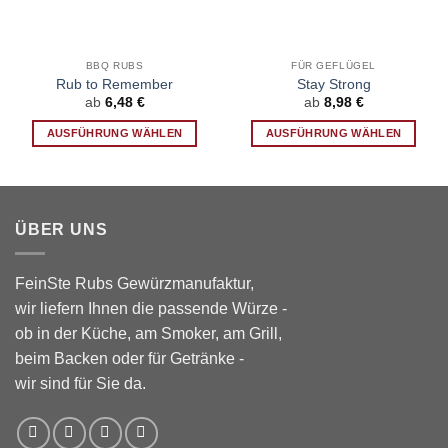
BBQ RUBS
FÜR GEFLÜGEL
Rub to Remember
Stay Strong
ab
6,48
€
ab
8,98
€
AUSFÜHRUNG WÄHLEN
AUSFÜHRUNG WÄHLEN
Dieses
Dieses
Produkt
Produkt
weist
weist
mehrere
mehrere
ÜBER UNS
Varianten
Varianten
auf.
auf.
Die
Die
FeinSte Rubs Gewürzmanufaktur,
Optionen
Optionen
wir liefern Ihnen die passende Würze -
können
können
ob in der Küche, am Smoker, am Grill,
auf
auf
beim Backen oder für Getränke -
der
der
wir sind für Sie da.
Produktseite
Produktseite
gewählt
gewählt
werden
werden