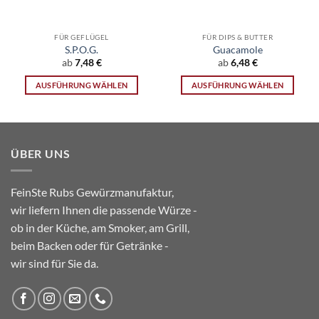
FÜR GEFLÜGEL
FÜR DIPS & BUTTER
S.P.O.G.
Guacamole
ab
7,48
€
ab
6,48
€
AUSFÜHRUNG WÄHLEN
AUSFÜHRUNG WÄHLEN
Dieses
Dieses
Produkt
Produkt
weist
weist
mehrere
mehrere
ÜBER UNS
Varianten
Varianten
auf.
auf.
Die
Die
FeinSte Rubs Gewürzmanufaktur,
Optionen
Optionen
wir liefern Ihnen die passende Würze -
können
können
ob in der Küche, am Smoker, am Grill,
auf
auf
beim Backen oder für Getränke -
der
der
wir sind für Sie da.
Produktseite
Produktseite
gewählt
gewählt
werden
werden