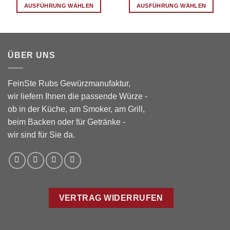
AUSFÜHRUNG WÄHLEN
AUSFÜHRUNG WÄHLEN
Dieses
Dieses
Produkt
Produkt
weist
weist
mehrere
mehrere
ÜBER UNS
Varianten
Varianten
auf.
auf.
Die
Die
FeinSte Rubs Gewürzmanufaktur,
Optionen
Optionen
wir liefern Ihnen die passende Würze -
können
können
ob in der Küche, am Smoker, am Grill,
auf
auf
beim Backen oder für Getränke -
der
der
wir sind für Sie da.
Produktseite
Produktseite
gewählt
gewählt
werden
werden
VERTRAG WIDERRUFEN