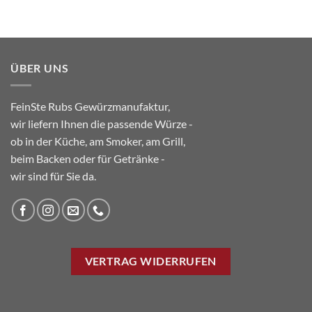
Produkt
weist
mehrere
Varianten
ÜBER UNS
auf.
Die
Optionen
FeinSte Rubs Gewürzmanufaktur,
können
wir liefern Ihnen die passende Würze -
auf
ob in der Küche, am Smoker, am Grill,
der
Produktseite
beim Backen oder für Getränke -
gewählt
wir sind für Sie da.
werden
VERTRAG WIDERRUFEN