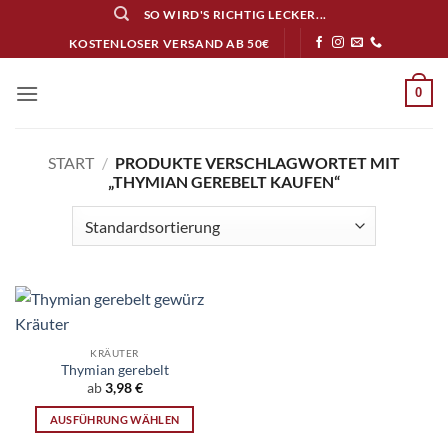
Zum
SO WIRD'S RICHTIG LECKER...
Inhalt
KOSTENLOSER VERSAND AB 50€
springen
0
START
/
PRODUKTE VERSCHLAGWORTET MIT
„THYMIAN GEREBELT KAUFEN“
KRÄUTER
Thymian gerebelt
ab
3,98
€
AUSFÜHRUNG WÄHLEN
Dieses