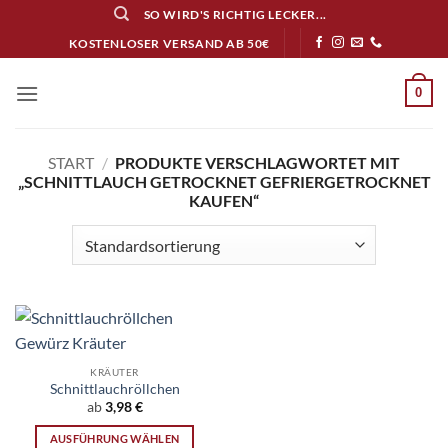
Zum
SO WIRD'S RICHTIG LECKER...
Inhalt
KOSTENLOSER VERSAND AB 50€
springen
0
START
/
PRODUKTE VERSCHLAGWORTET MIT
„SCHNITTLAUCH GETROCKNET GEFRIERGETROCKNET
KAUFEN“
KRÄUTER
Schnittlauchröllchen
ab
3,98
€
AUSFÜHRUNG WÄHLEN