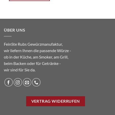
Dieses
Produkt
weist
mehrere
Varianten
ÜBER UNS
auf.
Die
Optionen
FeinSte Rubs Gewürzmanufaktur,
können
wir liefern Ihnen die passende Würze -
auf
ob in der Küche, am Smoker, am Grill,
der
Produktseite
beim Backen oder für Getränke -
gewählt
wir sind für Sie da.
werden
VERTRAG WIDERRUFEN