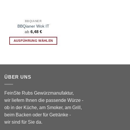
BBQIANER
BBQianer Wok IT
ab
6,48
€
AUSFÜHRUNG WÄHLEN
Dieses
Produkt
weist
mehrere
Varianten
ÜBER UNS
auf.
Die
Optionen
FeinSte Rubs Gewürzmanufaktur,
können
wir liefern Ihnen die passende Würze -
auf
ob in der Küche, am Smoker, am Grill,
der
Produktseite
beim Backen oder für Getränke -
gewählt
wir sind für Sie da.
werden