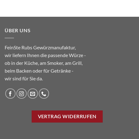
Produkt
weist
mehrere
Varianten
ÜBER UNS
auf.
Die
Optionen
FeinSte Rubs Gewürzmanufaktur,
können
wir liefern Ihnen die passende Würze -
auf
ob in der Küche, am Smoker, am Grill,
der
Produktseite
beim Backen oder für Getränke -
gewählt
wir sind für Sie da.
werden
VERTRAG WIDERRUFEN