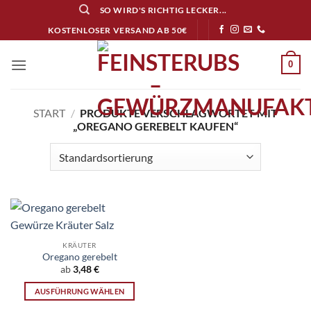
Zum
SO WIRD'S RICHTIG LECKER...
Inhalt
KOSTENLOSER VERSAND AB 50€
springen
0
START
/
PRODUKTE VERSCHLAGWORTET MIT
„OREGANO GEREBELT KAUFEN“
KRÄUTER
Oregano gerebelt
ab
3,48
€
AUSFÜHRUNG WÄHLEN
Dieses