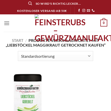
Zum
SO WIRD'S RICHTIG LECKER...
Inhalt
KOSTENLOSER VERSAND AB 50€
springen
0
START
/
PRODUKTE VERSCHLAGWORTET MIT
„LIEBSTÖCKEL MAGGIKRAUT GETROCKNET KAUFEN“