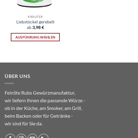
KRÄUTER
Liebstöckel gerebelt
ab
3,98
€
AUSFÜHRUNG WÄHLEN
Dieses
Produkt
weist
mehrere
Varianten
ÜBER UNS
auf.
Die
Optionen
FeinSte Rubs Gewürzmanufaktur,
können
wir liefern Ihnen die passende Würze -
auf
ob in der Küche, am Smoker, am Grill,
der
Produktseite
beim Backen oder für Getränke -
gewählt
wir sind für Sie da.
werden