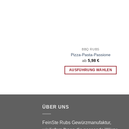
BBQ RUBS
Pizza-Pasta-Passione
ab
5,98
€
AUSFÜHRUNG WÄHLEN
Dieses
Produkt
weist
mehrere
Varianten
ÜBER UNS
auf.
Die
FeinSte Rubs Gewürzmanufaktur,
Optionen