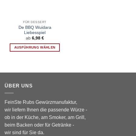
FÜR DESSERT
De BBQ Wuidara
Liebesspiel
ab
6,98
€
AUSFÜHRUNG WÄHLEN
Dieses
Produkt
weist
mehrere
Varianten
ÜBER UNS
auf.
Die
Optionen
FeinSte Rubs Gewürzmanufaktur,
können
wir liefern Ihnen die passende Würze -
auf
ob in der Küche, am Smoker, am Grill,
der
Produktseite
beim Backen oder für Getränke -
gewählt
wir sind für Sie da.