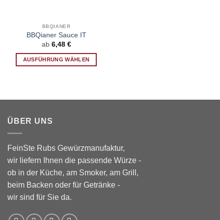
BBQIANER
BBQianer Sauce IT
ab
6,48
€
AUSFÜHRUNG WÄHLEN
Dieses
Produkt
weist
mehrere
Varianten
ÜBER UNS
auf.
Die
Optionen
FeinSte Rubs Gewürzmanufaktur,
können
wir liefern Ihnen die passende Würze -
auf
ob in der Küche, am Smoker, am Grill,
der
Produktseite
beim Backen oder für Getränke -
gewählt
wir sind für Sie da.
werden